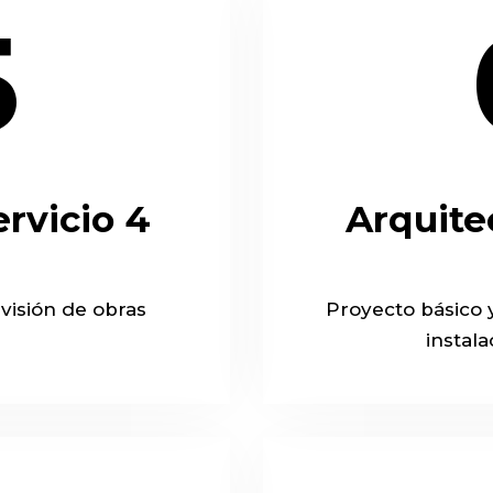
5
ervicio 4
Arquitec
rvisión de obras
Proyecto básico 
instala