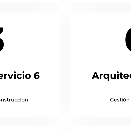
3
ervicio 6
Arquitec
onstrucción
Gestión 