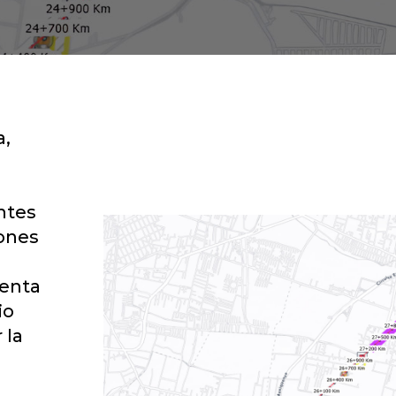
a,
ntes
rones
ienta
io
 la