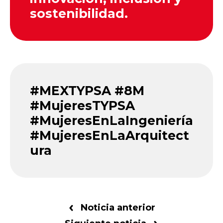
sostenibilidad.
#MEXTYPSA #8M
#MujeresTYPSA
#MujeresEnLaIngeniería
#MujeresEnLaArquitect
ura
Noticia anterior