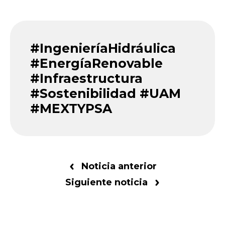
#IngenieríaHidráulica
#EnergíaRenovable
#Infraestructura
#Sostenibilidad #UAM
#MEXTYPSA
Noticia anterior
Siguiente noticia