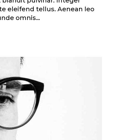
blandit pulvinar. Integer
e eleifend tellus. Aenean leo
, unde omnis…