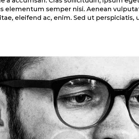
 a accumsan. Cras sollicitudin, ipsum eget 
us elementum semper nisi. Aenean vulputat
vitae, eleifend ac, enim. Sed ut perspiciatis