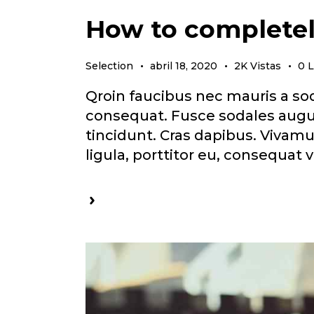
How to completely
Selection
abril 18, 2020
2K
Vistas
0
L
Qroin faucibus nec mauris a sod
consequat. Fusce sodales augue
tincidunt. Cras dapibus. Vivam
ligula, porttitor eu, consequat 