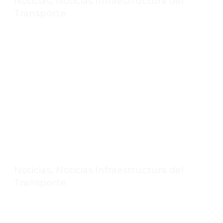
,
Noticias
Noticias Infraestructura del
Transporte
Ley de obras públicas y servicios
relacionados con las mismas
,
Noticias
Noticias Infraestructura del
Transporte