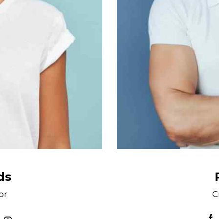
ds
or
C