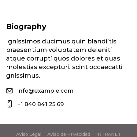
Biography
Ignissimos ducimus quin blandiitis
praesentium voluptatem deleniti
atque corrupti quos dolores et quas
molestias excepturi. scint occaecatti
gnissimus.
info@example.com
E-
+1 840 841 25 69
m
P
ail
h
:
o
Aviso Legal
Aviso de Privacidad
INTRANET