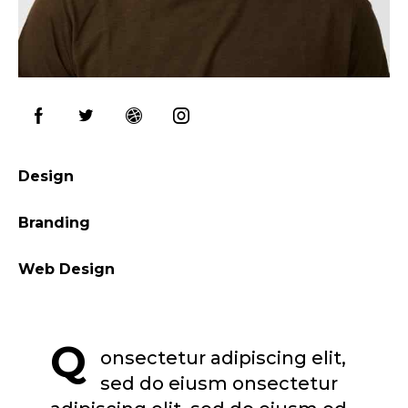
Design
0%
Branding
0%
Web Design
8%
Q
onsectetur adipiscing elit,
sed do eiusm onsectetur