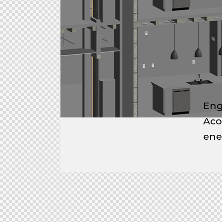
Eng
Aco
ener